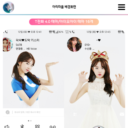
아리따움 배경화면
T전화 4.0 테마/아이오아이 테마 16개