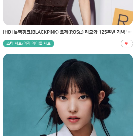
[HD] 블랙핑크(BLACKPINK) 로제(ROSÉ) 리모와 125주년 기념 'SEIT 1898 NEW York' 전시회 고화질 화보
스타 화보/여자 아이돌 화보