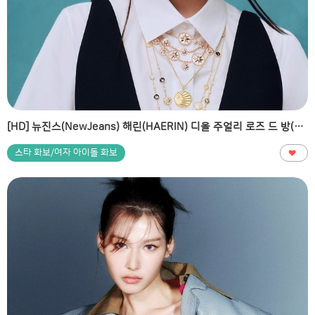
[HD] 뉴진스(NewJeans) 해린(HAERIN) 디올 주얼리 로즈 드 방(Rose des Vents) 라인 2탄 고화질 화보
스타 화보/여자 아이돌 화보