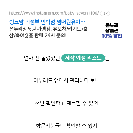
https://www.instagram.com/baby_seven1106/
광고
링크맘 의정부 민락점 넘버원유아용
품판매매장
온누리상품권 가맹점, 유모차/카시트/출
산/육아용품 판매 24시 문의!
얼마 전 올렸었던
제작 예정 리스트
는
아무래도 앱에서 관리하다 보니
저만 확인하고 체크할 수 있어
방문자분들도 확인할 수 있게