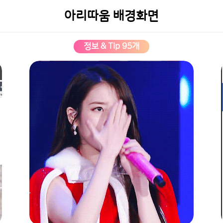
아리따움 배경화면
정보 & Tip 95개