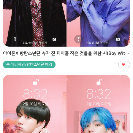
아이폰X 방탄소년단 슈가 진 제이홉 작은 것들을 위한 시(Boy With Luv) 티저 폰 배경화면 & 잠금화면 15장
폰 배경화면/방탄소년단 배경