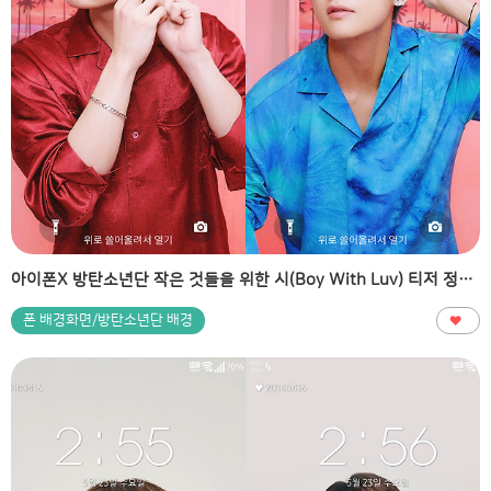
아이폰X 방탄소년단 작은 것들을 위한 시(Boy With Luv) 티저 정국 지민 뷔 RM 폰 배경화면 & 잠금화면 20장
폰 배경화면/방탄소년단 배경