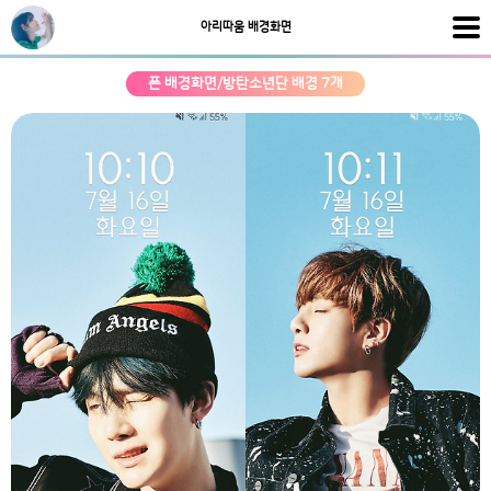
아리따움 배경화면
폰 배경화면/방탄소년단 배경 7개