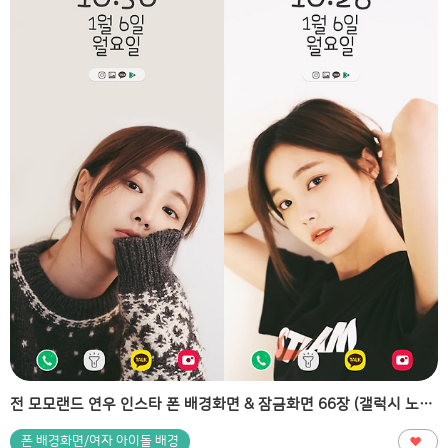
전 모모랜드 연우 인스타 폰 배경화면 & 잠금화면 66장 (갤럭시 노트8, 노트9, S8, S9)
폰 배경화면/여자 아이돌 배경